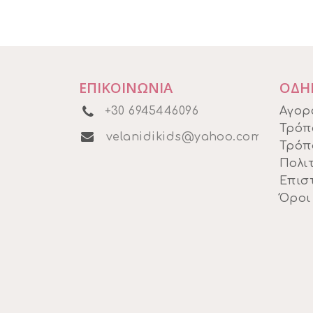
ΕΠΙΚΟΙΝΩΝΙΑ
ΟΔΗ
+30 6945446096
Αγορ
Τρόπ
velanidikids@yahoo.com
Τρόπ
Πολιτ
Επισ
Όροι