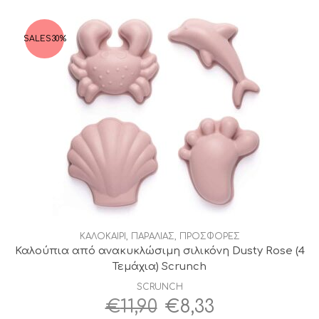
€14,95.
είναι:
€10,45.
SALES
30%
ΚΑΛΟΚΑΙΡΙ
,
ΠΑΡΑΛΙΑΣ
,
ΠΡΟΣΦΟΡΕΣ
Καλούπια από ανακυκλώσιμη σιλικόνη Dusty Rose (4
Τεμάχια) Scrunch
SCRUNCH
Original
Η
€
11,90
€
8,33