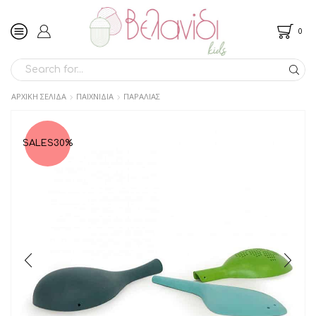
0
SEARCH
INPUT
ΑΡΧΙΚΉ ΣΕΛΊΔΑ
ΠΑΙΧΝΙΔΙΑ
ΠΑΡΑΛΙΑΣ
SALES
30%