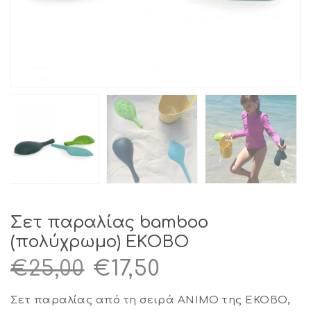
Σετ παραλίας bamboo
(πολύχρωμο) EKOBO
Original
Η
€
25,00
€
17,50
price
τρέχουσα
Σετ παραλίας από τη σειρά ANIMO της EKOBO,