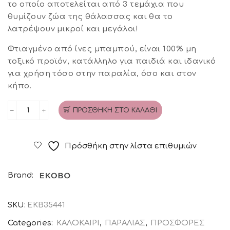
was:
τιμή
το οποίο αποτελείται από 3 τεμάχια που
θυμίζουν ζώα της θάλασσας και θα το
€25,00.
είναι:
λατρέψουν μικροί και μεγάλοι!
€17,50.
Φτιαγμένο από ίνες μπαμπού, είναι 100% μη
τοξικό προϊόν, κατάλληλο για παιδιά και ιδανικό
για χρήση τόσο στην παραλία, όσο και στον
κήπο.
ΠΡΟΣΘΉΚΗ ΣΤΟ ΚΑΛΆΘΙ
Σετ
παραλίας
bamboo
Πρόσθήκη στην λίστα επιθυμιών
(πολύχρωμο)
EKOBO
Brand:
ποσότητα
SKU:
ΕΚΒ35441
Categories:
ΚΑΛΟΚΑΙΡΙ
,
ΠΑΡΑΛΙΑΣ
,
ΠΡΟΣΦΟΡΕΣ