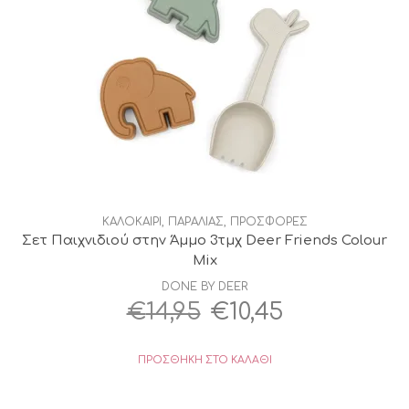
ΚΑΛΟΚΑΙΡΙ
,
ΠΑΡΑΛΙΑΣ
,
ΠΡΟΣΦΟΡΕΣ
Σετ Παιχνιδιού στην Άμμο 3τμχ Deer Friends Colour
Mix
DONE BY DEER
Original
Η
€
14,95
€
10,45
price
τρέχουσα
ΠΡΟΣΘΉΚΗ ΣΤΟ ΚΑΛΆΘΙ
was:
τιμή