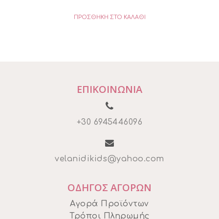
price
τρέχουσα
ΠΡΟΣΘΉΚΗ ΣΤΟ ΚΑΛΆΘΙ
was:
τιμή
€11,90.
είναι:
€8,33.
ΕΠΙΚΟΙΝΩΝΙΑ
+30 6945446096
velanidikids@yahoo.com
ΟΔΗΓΟΣ ΑΓΟΡΩΝ
Αγορά Προϊόντων
Τρόποι Πληρωμής