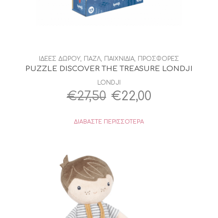
ΙΔΕΕΣ ΔΩΡΟΥ
,
ΠΑΖΛ
,
ΠΑΙΧΝΙΔΙΑ
,
ΠΡΟΣΦΟΡΕΣ
PUZZLE DISCOVER THE TREASURE LONDJI
LONDJI
Original
Η
€
27,50
€
22,00
price
τρέχουσα
ΔΙΑΒΆΣΤΕ ΠΕΡΙΣΣΌΤΕΡΑ
was:
τιμή
€27,50.
είναι:
€22,00.