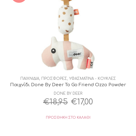
ΠΑΙΧΝΙΔΙΑ
,
ΠΡΟΣΦΟΡΕΣ
,
ΥΦΑΣΜΑΤΙΝΑ - ΚΟΥΚΛΕΣ
Παιχνίδι Done By Deer To Go Friend Ozzo Powder
DONE BY DEER
Original
Η
€
18,95
€
17,00
price
τρέχουσα
ΠΡΟΣΘΉΚΗ ΣΤΟ ΚΑΛΆΘΙ
was:
τιμή
€18,95.
είναι: