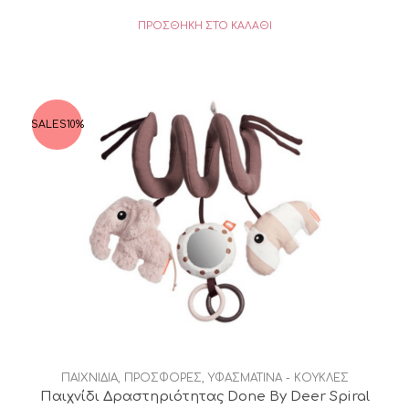
price
τρέχουσα
ΠΡΟΣΘΉΚΗ ΣΤΟ ΚΑΛΆΘΙ
was:
τιμή
€36,00.
είναι:
€28,80.
SALES
10%
ΠΑΙΧΝΙΔΙΑ
,
ΠΡΟΣΦΟΡΕΣ
,
ΥΦΑΣΜΑΤΙΝΑ - ΚΟΥΚΛΕΣ
Παιχνίδι Δραστηριότητας Done By Deer Spiral