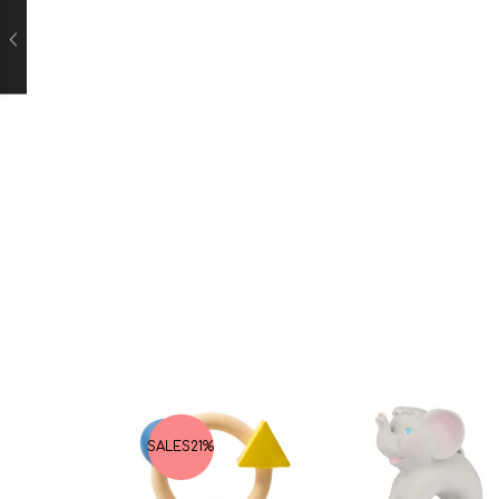
SALES
21%