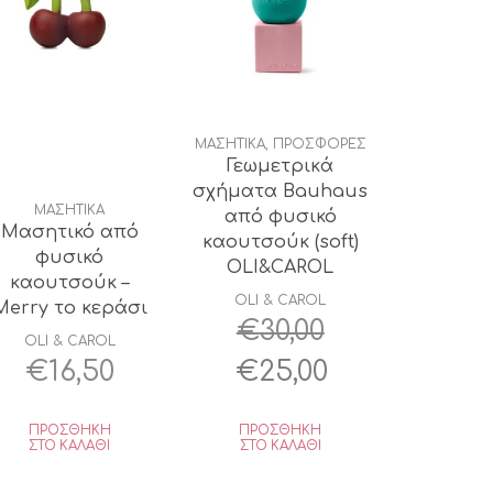
ΜΑΣΗΤΙΚΑ
,
ΠΡΟΣΦΟΡΕΣ
Γεωμετρικά
σχήματα Bauhaus
ΜΑΣΗΤΙΚΑ
από φυσικό
Μασητικό από
καουτσούκ (soft)
φυσικό
OLI&CAROL
καουτσούκ –
OLI & CAROL
Merry το κεράσι
€
30,00
OLI & CAROL
Original
Η
€
16,50
€
25,00
price
τρέχουσα
ΠΡΟΣΘΉΚΗ
ΠΡΟΣΘΉΚΗ
was:
τιμή
ΣΤΟ ΚΑΛΆΘΙ
ΣΤΟ ΚΑΛΆΘΙ