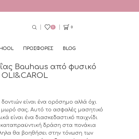
0
0
CHOOL
ΠΡΟΣΦΟΡΕΣ
BLOG
υΐας Bauhaus από φυσικό
t) OLI&CAROL
al
Η
τρέχουσα
δοντιών είναι ένα ορόσημο αλλά όχι
τιμή
 μωρό σας. Αυτό το ασφαλές μασητικό
κά είναι ένα διασκεδαστικό παιχνίδι
είναι:
 καταπραϋντική δράση στα πονάκια
€15,00.
ληλα θα βοηθήσει στην τόνωση των