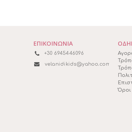
€19,00.
είναι:
€15,00.
ΕΠΙΚΟΙΝΩΝΙΑ
ΟΔΗ
+30 6945446096
Αγορ
Τρόπ
velanidikids@yahoo.com
Τρόπ
Πολιτ
Επισ
Όροι