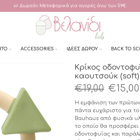
Δωρεάν Μεταφορικά για αγορές άνω των 59€
ΗΤΟ
ACCESSORIES
ΙΔΕΕΣ ΔΩΡΟΥ
BACK TO S
Κρίκος οδοντοφ
καουτσούκ (sof
Origin
€
19,00
€
15,00
price
Η εμφάνιση των πρώτων 
was:
πάντα ευχάριστο για το
Bauhaus από φυσικά υλι
€19,00.
το οποίο θα προσφέρει
οδοντοφυΐας και παράλ