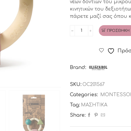
νέων δοντιών του μικρο
κινητικών του δεξιοτήτω
πάρετε μαζί σας όπου κ
ΠΡΟΣΘΉΚΗ 
Κρίκος
οδοντοφυΐας
Bauhaus
Πρόσ
από
φυσικό
Brand:
καουτσούκ
(soft)
SKU:
OC201567
OLI&CAROL
ποσότητα
Categories:
MONTESSO
Tag:
ΜΑΣΗΤΙΚΑ
Share: