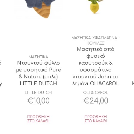
ΜΑΣΗΤΙΚΑ
,
ΥΦΑΣΜΑΤΙΝΑ -
ΚΟΥΚΛΕΣ
Μασητικό από
φυσικό
ΜΑΣΗΤΙΚΑ
ό
Ντουντού φύλλο
καουτσούκ &
με μασητικό Pure
υφασμάτινο
& Nature (μπλε)
ντουντού John το
y
LITTLE DUTCH
λεμόνι OLI&CAROL
LITTLE_DUTCH
OLI & CAROL
€
10,00
€
24,00
ΠΡΟΣΘΉΚΗ
ΠΡΟΣΘΉΚΗ
ΣΤΟ ΚΑΛΆΘΙ
ΣΤΟ ΚΑΛΆΘΙ