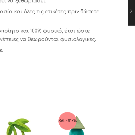
εί να ξεθωριάσει.
σία και όλες τις ετικέτες πριν δώσετε
ροποίητο και 100% φυσικό, έτσι ώστε
υνέπειες να θεωρούνται φυσιολογικές.
ε.
SALES
17%