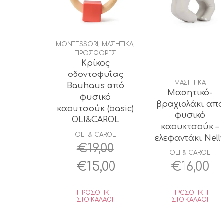
MONTESSORI
,
ΜΑΣΗΤΙΚΑ
,
ΠΡΟΣΦΟΡΕΣ
Κρίκος
οδοντοφυΐας
ΜΑΣΗΤΙΚΑ
Bauhaus από
Μασητικό-
φυσικό
βραχιολάκι απ
καουτσούκ (basic)
φυσικό
OLI&CAROL
καουκτσούκ –
OLI & CAROL
ελεφαντάκι Nell
€
19,00
OLI & CAROL
Original
Η
€
15,00
€
16,00
price
τρέχουσα
ΠΡΟΣΘΉΚΗ
ΠΡΟΣΘΉΚΗ
was:
τιμή
ΣΤΟ ΚΑΛΆΘΙ
ΣΤΟ ΚΑΛΆΘΙ