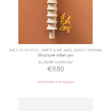
BACK TO SCHOOL
,
CRAFTS & ART
,
ΙΔΕΕΣ ΔΩΡΟΥ
,
ΠΑΙΧΝΙΔΙΑ
Structure roller pin
BLUBERRY KIDSROOM
€
9,80
ΠΡΟΣΘΉΚΗ ΣΤΟ ΚΑΛΆΘΙ