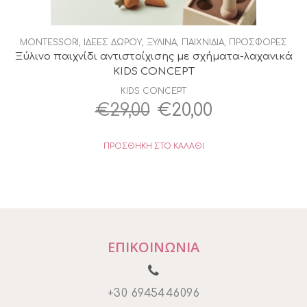
MONTESSORI
,
ΙΔΕΕΣ ΔΩΡΟΥ
,
ΞΥΛΙΝΑ
,
ΠΑΙΧΝΙΔΙΑ
,
ΠΡΟΣΦΟΡΕΣ
Ξύλινο παιχνίδι αντιστοίχισης με σχήματα-λαχανικά
KIDS CONCEPT
KIDS CONCEPT
Original
Η
€
29,00
€
20,00
price
τρέχουσα
ΠΡΟΣΘΉΚΗ ΣΤΟ ΚΑΛΆΘΙ
was:
τιμή
€29,00.
είναι:
€20,00.
ΕΠΙΚΟΙΝΩΝΙΑ
+30 6945446096