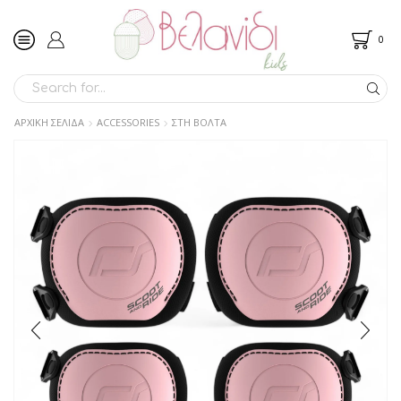
0
SEARCH
INPUT
ΑΡΧΙΚΉ ΣΕΛΊΔΑ
ACCESSORIES
ΣΤΗ ΒΟΛΤΑ