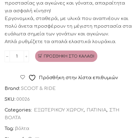
προστασίας για αγκώνες και γόνατα, απαραίτητα
για ασφαλή κίνηση!
Εργονομικά, σταθερά, με υλικά που αναπνέουν και
πολύ άνετα προσφέρουν τη μέγιστη προστασία στα
ευάλωτα σημεία των γονάτων και αγκώνων.
Απλά ρυθμίζετε τα απαλά ελαστικά λουράκια.
ΠΡΟΣΘΉΚΗ ΣΤΟ ΚΑΛΆΘΙ
Προστατευτικός
εξοπλισμός
S
Πρόσθήκη στην λίστα επιθυμιών
rose
Brand:
SCOOT & RIDE
Scoot
and
SKU:
00026
Ride
Categories:
ΕΞΩΤΕΡΙΚΟΥ ΧΩΡΟΥ
,
ΠΑΤΙΝΙΑ
,
ΣΤΗ
ποσότητα
ΒΟΛΤΑ
Tag:
βόλτα