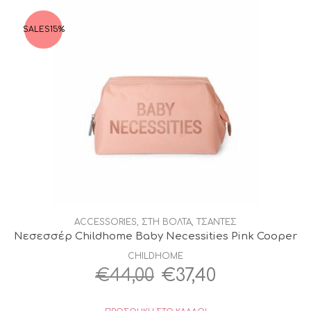
€37,40.
SALES
15%
ACCESSORIES
,
ΣΤΗ ΒΟΛΤΑ
,
ΤΣΑΝΤΕΣ
Nεσεσσέρ Childhome Baby Necessities Pink Cooper
CHILDHOME
Original
Η
€
44,00
€
37,40
price
τρέχουσα