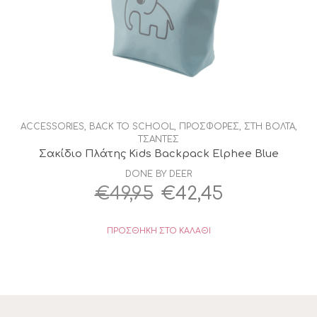
ACCESSORIES
,
BACK TO SCHOOL
,
ΠΡΟΣΦΟΡΕΣ
,
ΣΤΗ ΒΟΛΤΑ
,
ΤΣΑΝΤΕΣ
Σακίδιο Πλάτης Kids Backpack Elphee Blue
DONE BY DEER
Original
Η
€
49,95
€
42,45
price
τρέχουσα
ΠΡΟΣΘΉΚΗ ΣΤΟ ΚΑΛΆΘΙ
was:
τιμή
€49,95.
είναι:
€42,45.