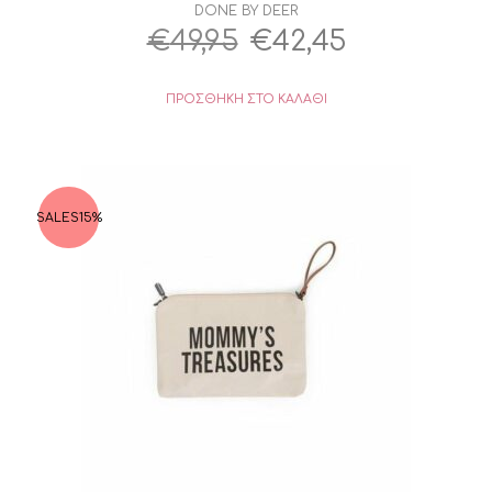
DONE BY DEER
Original
Η
€
49,95
€
42,45
price
τρέχουσα
ΠΡΟΣΘΉΚΗ ΣΤΟ ΚΑΛΆΘΙ
was:
τιμή
€49,95.
είναι:
€42,45.
SALES
15%