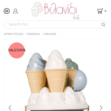
0
SEARCH
INPUT
ΑΡΧΙΚΉ ΣΕΛΊΔΑ
ΠΑΙΧΝΙΔΙΑ
ΠΑΡΑΛΙΑΣ
SALES
30%