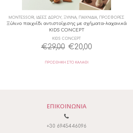
MONTESSORI
,
ΙΔΕΕΣ ΔΩΡΟΥ
,
ΞΥΛΙΝΑ
,
ΠΑΙΧΝΙΔΙΑ
,
ΠΡΟΣΦΟΡΕΣ
Ξύλινο παιχνίδι αντιστοίχισης με σχήματα-λαχανικά
KIDS CONCEPT
KIDS CONCEPT
Original
Η
€
29,00
€
20,00
price
τρέχουσα
ΠΡΟΣΘΉΚΗ ΣΤΟ ΚΑΛΆΘΙ
was:
τιμή
€29,00.
είναι:
€20,00.
ΕΠΙΚΟΙΝΩΝΙΑ
+30 6945446096