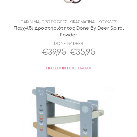
ΠΑΙΧΝΙΔΙΑ
,
ΠΡΟΣΦΟΡΕΣ
,
ΥΦΑΣΜΑΤΙΝΑ - ΚΟΥΚΛΕΣ
Παιχνίδι Δραστηριότητας Done By Deer Spiral
Powder
DONE BY DEER
Original
Η
€
39,95
€
35,95
price
τρέχουσα
ΠΡΟΣΘΉΚΗ ΣΤΟ ΚΑΛΆΘΙ
was:
τιμή
€39,95.
είναι:
€35,95.