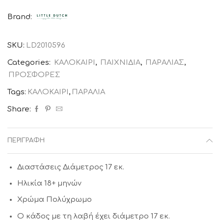
Cream
Brand:
-
μπλε
SKU:
LD2010596
LITTLE
DUTCH
Categories:
ΚΑΛΟΚΑΙΡΙ
,
ΠΑΙΧΝΙΔΙΑ
,
ΠΑΡΑΛΙΑΣ
,
ποσότητα
ΠΡΟΣΦΟΡΕΣ
Tags:
ΚΑΛΟΚΑΙΡΙ
,
ΠΑΡΑΛΙΑ
Share:
ΠΕΡΙΓΡΑΦΉ
Διαστάσεις Διάμετρος 17 εκ.
Ηλικία 18+ μηνών
Χρώμα Πολύχρωμo
Ο κάδος με τη λαβή έχει διάμετρο 17 εκ.