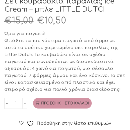
Σετ κουβαδάκια παραλίας Ice
Cream – μπλε LITTLE DUTCH
Original
Η
€
15,00
€
10,50
price
τρέχουσα
Ώρα για παγωτό!
was:
τιμή
Φτιάξτε τα πιο νόστιμα παγωτά από άμμο με
αυτό το σούπερ χαριτωμένο σετ παραλίας της
€15,00.
είναι:
Little Dutch. Το κουβαδάκι είναι σε σχέδιο
€10,50.
παγωτού και συνοδεύεται με διασκεδαστικά
αξεσουάρ: 4 χωνάκια παγωτού, μια σέσουλα
παγωτού, 7 φόρμες άμμου και ένα κόσκινο. Το σετ
είναι κατασκευασμένο από πλαστικό και έχει
στιβαρό σχέδιο για πολλά χρόνια διασκέδασης!
ΠΡΟΣΘΉΚΗ ΣΤΟ ΚΑΛΆΘΙ
Σετ
κουβαδάκια
παραλίας
Πρόσθήκη στην λίστα επιθυμιών
Ice