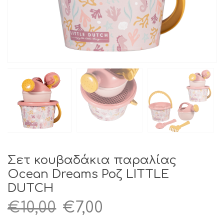
Σετ κουβαδάκια παραλίας
Ocean Dreams Ροζ LITTLE
DUTCH
Original
Η
€
10,00
€
7,00