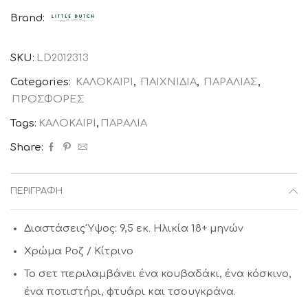
Dreams
Brand:
Ροζ
LITTLE
SKU:
LD2012313
DUTCH
ποσότητα
Categories:
ΚΑΛΟΚΑΙΡΙ
,
ΠΑΙΧΝΙΔΙΑ
,
ΠΑΡΑΛΙΑΣ
,
ΠΡΟΣΦΟΡΕΣ
Tags:
ΚΑΛΟΚΑΙΡΙ
,
ΠΑΡΑΛΙΑ
Share:
ΠΕΡΙΓΡΑΦΉ
Διαστάσεις Ύψος: 9,5 εκ. Ηλικία 18+ μηνών
Χρώμα Ροζ / Κίτρινο
Το σετ περιλαμβάνει ένα κουβαδάκι, ένα κόσκινο,
ένα ποτιστήρι, φτυάρι και τσουγκράνα.