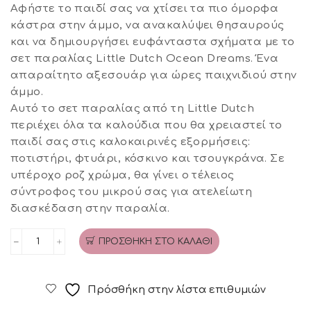
price
τρέχουσα
Αφήστε το παιδί σας να χτίσει τα πιο όμορφα
was:
τιμή
κάστρα στην άμμο, να ανακαλύψει θησαυρούς
και να δημιουργήσει ευφάνταστα σχήματα με το
€10,00.
είναι:
σετ παραλίας Little Dutch Ocean Dreams. Ένα
€7,00.
απαραίτητο αξεσουάρ για ώρες παιχνιδιού στην
άμμο.
Αυτό το σετ παραλίας από τη Little Dutch
περιέχει όλα τα καλούδια που θα χρειαστεί το
παιδί σας στις καλοκαιρινές εξορμήσεις:
ποτιστήρι, φτυάρι, κόσκινο και τσουγκράνα. Σε
υπέροχο ροζ χρώμα, θα γίνει ο τέλειος
σύντροφος του μικρού σας για ατελείωτη
διασκέδαση στην παραλία.
ΠΡΟΣΘΉΚΗ ΣΤΟ ΚΑΛΆΘΙ
Σετ
κουβαδάκια
παραλίας
Πρόσθήκη στην λίστα επιθυμιών
Ocean