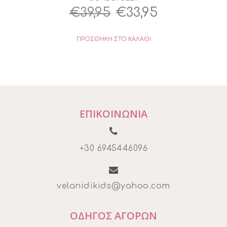
Original
Η
€
39,95
€
33,95
price
τρέχουσα
ΠΡΟΣΘΉΚΗ ΣΤΟ ΚΑΛΆΘΙ
was:
τιμή
€39,95.
είναι:
€33,95.
ΕΠΙΚΟΙΝΩΝΙΑ
+30 6945446096
velanidikids@yahoo.com
ΟΔΗΓΟΣ ΑΓΟΡΩΝ