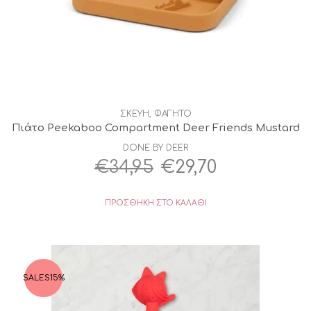
ΣΚΕΥΗ
,
ΦΑΓΗΤΟ
Πιάτο Peekaboo Compartment Deer Friends Mustard
DONE BY DEER
Original
Η
€
34,95
€
29,70
price
τρέχουσα
ΠΡΟΣΘΉΚΗ ΣΤΟ ΚΑΛΆΘΙ
was:
τιμή
€34,95.
είναι:
€29,70.
SALES
15%