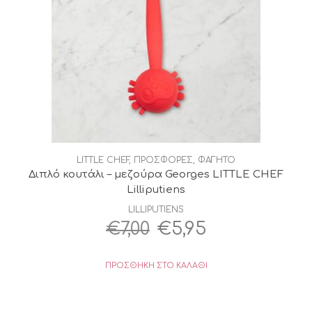
LITTLE CHEF
,
ΠΡΟΣΦΟΡΕΣ
,
ΦΑΓΗΤΟ
Διπλό κουτάλι – μεζούρα Georges LITTLE CHEF
Lilliputiens
LILLIPUTIENS
Original
Η
€
7,00
€
5,95
price
τρέχουσα
ΠΡΟΣΘΉΚΗ ΣΤΟ ΚΑΛΆΘΙ
was:
τιμή
€7,00.
είναι: