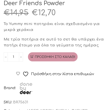
Deer Friends Powder
Original
Η
€
14,95
€
12,70
price
τρέχουσα
Το Yummy mini ποτηράκι είναι σχεδιασμένο για
was:
τιμή
μικρά χεράκια
€14,95.
είναι:
Με τρία ποτήρια σε αυτό το σετ θα υπάρχει ένα
ποτήρι έτοιμο για όλα τα γεύματα της ημέρας
€12,70.
ΠΡΟΣΘΉΚΗ ΣΤΟ ΚΑΛΆΘΙ
Σετ
ποτηράκια
3τμχ
Πρόσθήκη στην λίστα επιθυμιών
Done
By
Brand:
Deer
Friends
SKU:
BR75631
Powder
ποσότητα