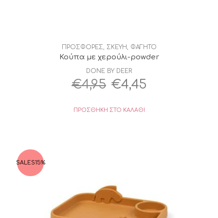
ΠΡΟΣΦΟΡΕΣ
,
ΣΚΕΥΗ
,
ΦΑΓΗΤΟ
Κούπα με χερούλι-powder
DONE BY DEER
Original
Η
€
4,95
€
4,45
price
τρέχουσα
ΠΡΟΣΘΉΚΗ ΣΤΟ ΚΑΛΆΘΙ
was:
τιμή
€4,95.
είναι:
€4,45.
SALES
15%