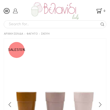
0
SEARCH
INPUT
ΑΡΧΙΚΉ ΣΕΛΊΔΑ
ΦΑΓΗΤΟ
ΣΚΕΥΗ
SALES
15%