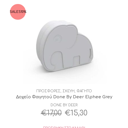
€5,95.
SALES
10%
ΠΡΟΣΦΟΡΕΣ
,
ΣΚΕΥΗ
,
ΦΑΓΗΤΟ
Δοχείο Φαγητού Done By Deer Elphee Grey
DONE BY DEER
Original
Η
€
17,00
€
15,30
price
τρέχουσα