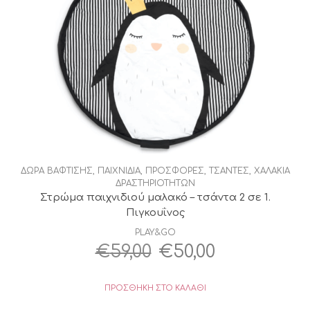
ΔΩΡΑ ΒΑΦΤΙΣΗΣ
,
ΠΑΙΧΝΙΔΙΑ
,
ΠΡΟΣΦΟΡΕΣ
,
ΤΣΑΝΤΕΣ
,
ΧΑΛΑΚΙΑ
ΔΡΑΣΤΗΡΙΟΤΗΤΩΝ
Στρώμα παιχνιδιού μαλακό – τσάντα 2 σε 1.
Πιγκουΐνος
PLAY&GO
Original
Η
€
59,00
€
50,00
price
τρέχουσα
ΠΡΟΣΘΉΚΗ ΣΤΟ ΚΑΛΆΘΙ
was:
τιμή