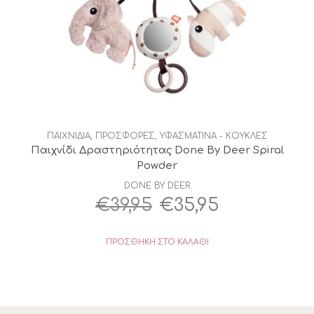
ΠΑΙΧΝΙΔΙΑ
,
ΠΡΟΣΦΟΡΕΣ
,
ΥΦΑΣΜΑΤΙΝΑ - ΚΟΥΚΛΕΣ
Παιχνίδι Δραστηριότητας Done By Deer Spiral
Powder
DONE BY DEER
Original
Η
€
39,95
€
35,95
price
τρέχουσα
ΠΡΟΣΘΉΚΗ ΣΤΟ ΚΑΛΆΘΙ
was:
τιμή
€39,95.
είναι:
€35,95.