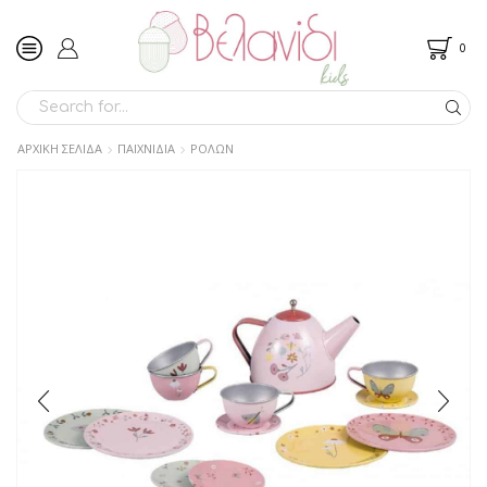
0
SEARCH
INPUT
ΑΡΧΙΚΉ ΣΕΛΊΔΑ
ΠΑΙΧΝΙΔΙΑ
ΡΟΛΩΝ