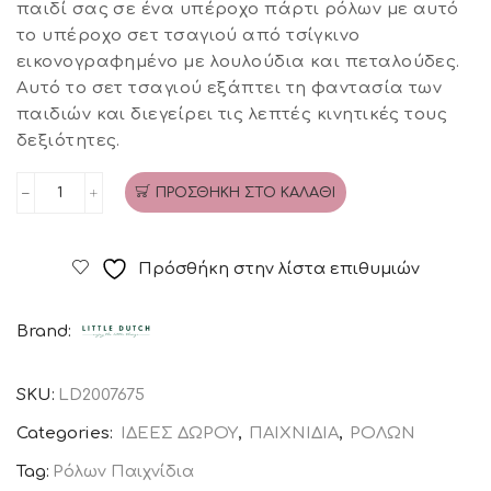
παιδί σας σε ένα υπέροχο πάρτι ρόλων με αυτό
το υπέροχο σετ τσαγιού από τσίγκινο
εικονογραφημένο με λουλούδια και πεταλούδες.
Αυτό το σετ τσαγιού εξάπτει τη φαντασία των
παιδιών και διεγείρει τις λεπτές κινητικές τους
δεξιότητες.
ΠΡΟΣΘΉΚΗ ΣΤΟ ΚΑΛΆΘΙ
Σετ
τσαγιού
Flowers
Πρόσθήκη στην λίστα επιθυμιών
LITTLE
DUTCH
Brand:
ποσότητα
SKU:
LD2007675
Categories:
ΙΔΕΕΣ ΔΩΡΟΥ
,
ΠΑΙΧΝΙΔΙΑ
,
ΡΟΛΩΝ
Tag:
Ρόλων Παιχνίδια