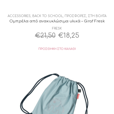
ACCESSORIES
,
BACK TO SCHOOL
,
ΠΡΟΣΦΟΡΕΣ
,
ΣΤΗ ΒΟΛΤΑ
Ομπρέλα από ανακυκλώσιμα υλικά – Giraf Fresk
FRESK
Original
Η
€
21,50
€
18,25
price
τρέχουσα
ΠΡΟΣΘΉΚΗ ΣΤΟ ΚΑΛΆΘΙ
was:
τιμή
€21,50.
είναι:
€18,25.