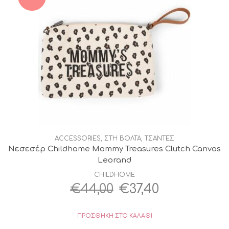
ACCESSORIES
,
ΣΤΗ ΒΟΛΤΑ
,
ΤΣΑΝΤΕΣ
Νεσεσέρ Childhome Mommy Treasures Clutch Canvas
Leorand
CHILDHOME
Original
Η
€
44,00
€
37,40
price
τρέχουσα
ΠΡΟΣΘΉΚΗ ΣΤΟ ΚΑΛΆΘΙ
was:
τιμή