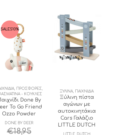
SALES
10%
ΙΧΝΙΔΙΑ
,
ΠΡΟΣΦΟΡΕΣ
,
ΞΥΛΙΝΑ
,
ΠΑΙΧΝΙΔΙΑ
ΦΑΣΜΑΤΙΝΑ - ΚΟΥΚΛΕΣ
Ξύλινη πίστα
αιχνίδι Done By
αγώνων με
eer To Go Friend
αυτοκινητάκια
Ozzo Powder
Cars Γαλάζιο
DONE BY DEER
LITTLE DUTCH
€
18,95
LITTLE_DUTCH