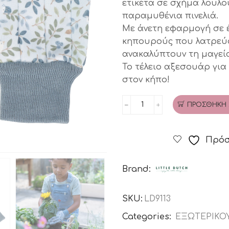
ετικέτα σε σχήμα λουλο
παραμυθένια πινελιά.
Με άνετη εφαρμογή σε έν
κηπουρούς που λατρεύο
ανακαλύπτουν τη μαγεί
Το τέλειο αξεσουάρ για
στον κήπο!
ΠΡΟΣΘΉΚΗ 
Παιδικά
γάντια
κηπουρικής
Πρόσ
Forest
Friends
Brand:
LITTLE
DUTCH
SKU:
LD9113
ποσότητα
Categories:
ΕΞΩΤΕΡΙΚΟ