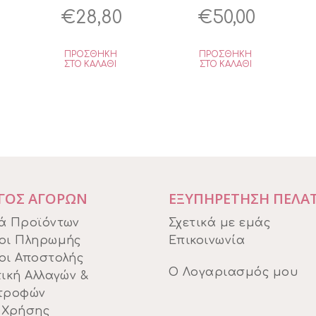
l
Original
Η
Original
Η
€
28,80
€
50,00
ρέχουσα
price
τρέχουσα
price
τρέχο
ΠΡΟΣΘΉΚΗ
ΠΡΟΣΘΉΚΗ
ιμή
was:
τιμή
was:
τιμή
ΣΤΟ ΚΑΛΆΘΙ
ΣΤΟ ΚΑΛΆΘΙ
ναι:
€36,00.
είναι:
€59,00.
είναι:
6,10.
€28,80.
€50,00.
ΓΟΣ ΑΓΟΡΩΝ
ΕΞΥΠΗΡΕΤΗΣΗ ΠΕΛΑ
ά Προϊόντων
Σχετικά με εμάς
οι Πληρωμής
Επικοινωνία
οι Αποστολής
Ο Λογαριασμός μου
ική Αλλαγών &
τροφών
 Χρήσης