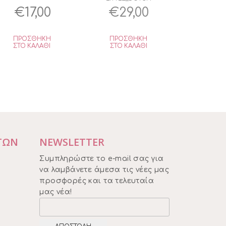
Original
Η
€
17,00
€
29,00
υσα
price
τρέχουσα
ΠΡΟΣΘΉΚΗ
ΠΡΟΣΘΉΚΗ
was:
τιμή
ΣΤΟ ΚΑΛΆΘΙ
ΣΤΟ ΚΑΛΆΘΙ
€18,95.
είναι:
€17,00.
ΤΩΝ
NEWSLETTER
Συμπληρώστε το e-mail σας για
να λαμβάνετε άμεσα τις νέες μας
προσφορές και τα τελευταία
μας νέα!