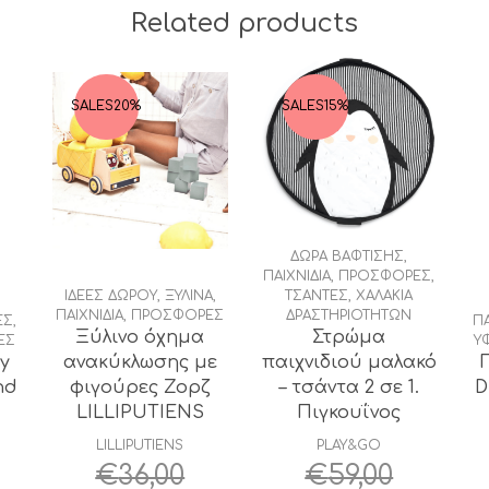
Related products
SALES
20%
SALES
15%
ΔΩΡΑ ΒΑΦΤΙΣΗΣ
,
ΠΑΙΧΝΙΔΙΑ
,
ΠΡΟΣΦΟΡΕΣ
,
ΙΔΕΕΣ ΔΩΡΟΥ
,
ΞΥΛΙΝΑ
,
ΤΣΑΝΤΕΣ
,
ΧΑΛΑΚΙΑ
ΠΑΙΧΝΙΔΙΑ
,
ΠΡΟΣΦΟΡΕΣ
ΔΡΑΣΤΗΡΙΟΤΗΤΩΝ
ΕΣ
,
ΠΑ
Ξύλινο όχημα
Στρώμα
ΕΣ
Υ
By
ανακύκλωσης με
παιχνιδιού μαλακό
Π
nd
φιγούρες Ζορζ
– τσάντα 2 σε 1.
D
LILLIPUTIENS
Πιγκουΐνος
LILLIPUTIENS
PLAY&GO
€
36,00
€
59,00