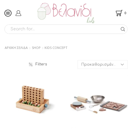
0
SEARCH
INPUT
ΑΡΧΙΚΉ ΣΕΛΊΔΑ
SHOP
KIDS CONCEPT
Filters