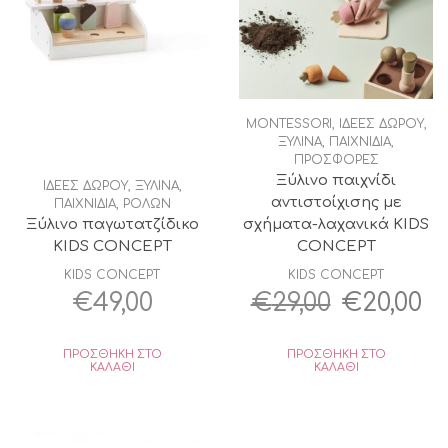
MONTESSORI
,
ΙΔΕΕΣ ΔΩΡΟΥ
,
ΞΥΛΙΝΑ
,
ΠΑΙΧΝΙΔΙΑ
,
ΠΡΟΣΦΟΡΕΣ
Ξύλινο παιχνίδι
ΙΔΕΕΣ ΔΩΡΟΥ
,
ΞΥΛΙΝΑ
,
αντιστοίχισης με
ΠΑΙΧΝΙΔΙΑ
,
ΡΟΛΩΝ
Ξύλινο παγωτατζίδικο
σχήματα-λαχανικά KIDS
KIDS CONCEPT
CONCEPT
KIDS CONCEPT
KIDS CONCEPT
Original
Η
€
49,00
€
29,00
€
20,00
price
τ
ΠΡΟΣΘΉΚΗ ΣΤΟ
ΠΡΟΣΘΉΚΗ ΣΤΟ
ΚΑΛΆΘΙ
ΚΑΛΆΘΙ
was:
τ
€29,00.
εί