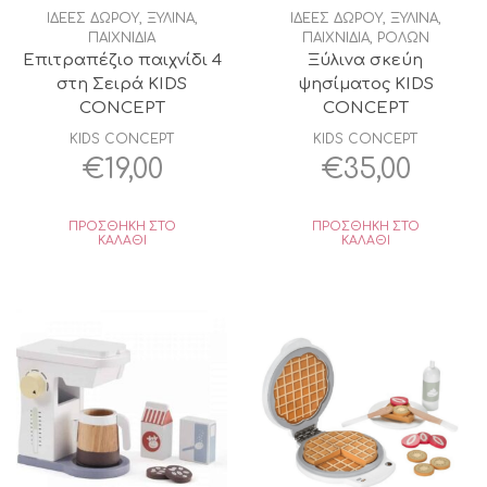
ΙΔΕΕΣ ΔΩΡΟΥ
,
ΞΥΛΙΝΑ
,
ΙΔΕΕΣ ΔΩΡΟΥ
,
ΞΥΛΙΝΑ
,
ΠΑΙΧΝΙΔΙΑ
ΠΑΙΧΝΙΔΙΑ
,
ΡΟΛΩΝ
Επιτραπέζιο παιχνίδι 4
Ξύλινα σκεύη
στη Σειρά KIDS
ψησίματος KIDS
CONCEPT
CONCEPT
KIDS CONCEPT
KIDS CONCEPT
€
19,00
€
35,00
ΠΡΟΣΘΉΚΗ ΣΤΟ
ΠΡΟΣΘΉΚΗ ΣΤΟ
ΚΑΛΆΘΙ
ΚΑΛΆΘΙ