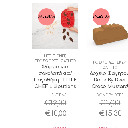
SALES
17%
SALES
10%
LITTLE CHEF
,
ΠΡΟΣΦΟΡΕΣ
,
ΦΑΓΗΤΟ
ΠΡΟΣΦΟΡΕΣ
,
ΣΚΕΥ
Φόρμα για
ΦΑΓΗΤΟ
σοκολατάκια/
Δοχείο Φαγητο
Παγοθήκη LITTLE
Done By Deer
CHEF Lilliputiens
Croco Mustar
LILLIPUTIENS
DONE BY DEER
€
12,00
€
17,00
Original
Η
Origina
Η
€
10,00
€
15,30
price
τρέχουσα
price
τ