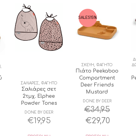
SALES
15%
Δ
ΣΚΕΥΗ
,
ΦΑΓΗΤΟ
Δ
Η
,
Πιάτο Peekaboo
ύ
Compartment
P
ΣΑΛΙΑΡΕΣ
,
ΦΑΓΗΤΟ
Deer Friends
Σαλιάρες σετ
d
Mustard
2τμχ. Elphee
DONE BY DEER
Powder Tones
€
34,95
DONE BY DEER
l
Original
Η
€
19,95
€
29,70
ρέχουσα
price
τρέχο