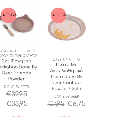
SALES
15%
SALES
15%
ΩΡΑ ΒΑΦΤΙΣΗΣ
,
ΙΔΕΕΣ
ΩΡΟΥ
,
ΣΚΕΥΗ
,
ΦΑΓΗΤΟ
ΣΚΕΥΗ
,
ΦΑΓΗΤΟ
Σετ Φαγητού
Πιάτο Με
eekaboo Done By
Αντιολισθητικό
Deer Friends
Πάτο Done By
Powder
Deer Contour
DONE BY DEER
Powder/ Gold
€
39,95
DONE BY DEER
Original
Η
Original
Η
€
33,95
€
7,95
€
6,75
υσα
price
τρέχουσα
price
τρέχουσ