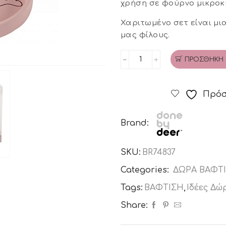
χρήση σε φούρνο μικροκ
Χαριτωμένο σετ είναι μι
μας φίλους.
ΠΡΟΣΘΉΚΗ 
Σετ
Φαγητού
Σιλικόνης
Πρόσ
Done
By
Brand:
Deer
Sea
SKU:
BR74837
Friends
Powder
Categories:
ΔΩΡΑ ΒΑΦΤ
ποσότητα
Tags:
ΒΑΦΤΙΣΗ
,
Ιδέες Δώ
Share: