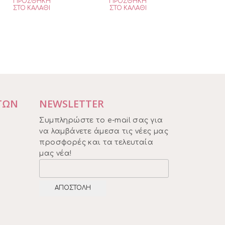
ΠΡΟΣΘΉΚΗ
ΠΡΟΣΘΉΚΗ
was:
τιμή
was:
τιμή
ΣΤΟ ΚΑΛΆΘΙ
ΣΤΟ ΚΑΛΆΘΙ
€39,95.
είναι:
€7,95.
είναι:
€33,95.
€6,75.
ΤΩΝ
NEWSLETTER
Συμπληρώστε το e-mail σας για
να λαμβάνετε άμεσα τις νέες μας
προσφορές και τα τελευταία
μας νέα!