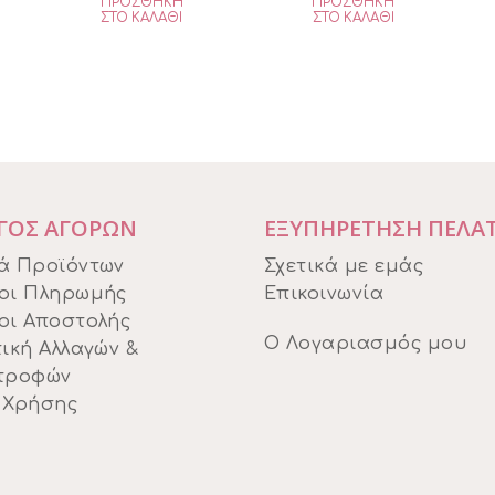
ΠΡΟΣΘΉΚΗ
ΠΡΟΣΘΉΚΗ
ιμή
was:
τιμή
ΣΤΟ ΚΑΛΆΘΙ
ΣΤΟ ΚΑΛΆΘΙ
ίναι:
€34,95.
είναι:
15,30.
€29,70.
ΓΟΣ ΑΓΟΡΩΝ
ΕΞΥΠΗΡΕΤΗΣΗ ΠΕΛΑ
ά Προϊόντων
Σχετικά με εμάς
οι Πληρωμής
Επικοινωνία
οι Αποστολής
Ο Λογαριασμός μου
ική Αλλαγών &
τροφών
 Χρήσης