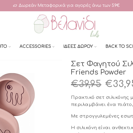
Δωρεάν Μεταφορικά για αγορές άνω των 59€
ΗΤΟ
ACCESSORIES
ΙΔΕΕΣ ΔΩΡΟΥ
BACK TO S
Σετ Φαγητού Σιλ
Friends Powder
Origi
€
39,95
€
33,9
price
Πρακτικό σετ σιλικόνης 
was:
περιλαμβάνει ένα πιάτο, 
€39,95
Με στρογγυλεμένες εσωτ
Η σιλικόνη είναι ανθεκτ