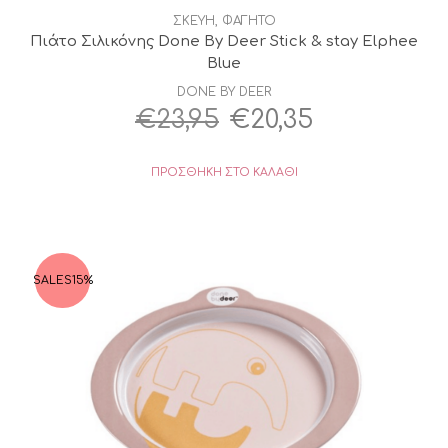
ΣΚΕΥΗ
,
ΦΑΓΗΤΟ
Πιάτο Σιλικόνης Done By Deer Stick & stay Elphee
Blue
DONE BY DEER
Original
Η
€
23,95
€
20,35
price
τρέχουσα
ΠΡΟΣΘΉΚΗ ΣΤΟ ΚΑΛΆΘΙ
was:
τιμή
€23,95.
είναι:
€20,35.
SALES
15%