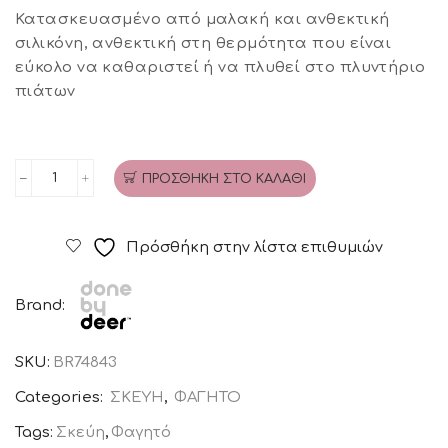
€12,95.
είναι:
Κατασκευασμένο από μαλακή και ανθεκτική
σιλικόνη, ανθεκτική στη θερμότητα που είναι
€11,00.
εύκολο να καθαριστεί ή να πλυθεί στο πλυντήριο
πιάτων
ΠΡΟΣΘΉΚΗ ΣΤΟ ΚΑΛΆΘΙ
Σουπλά
σιλικόνης
Done
Πρόσθήκη στην λίστα επιθυμιών
By
Deer
Brand:
Dreamy
dots
SKU:
BR74843
blue
ποσότητα
Categories:
ΣΚΕΥΗ
,
ΦΑΓΗΤΟ
Tags:
Σκεύη
,
Φαγητό