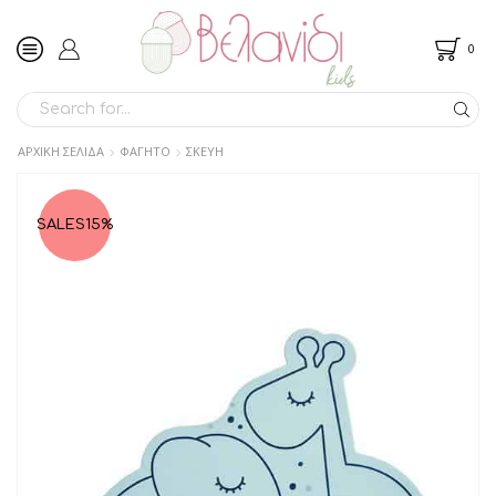
0
SEARCH
INPUT
ΑΡΧΙΚΉ ΣΕΛΊΔΑ
ΦΑΓΗΤΟ
ΣΚΕΥΗ
SALES
15%