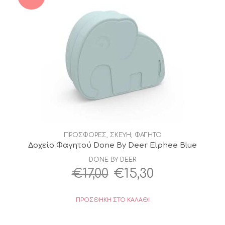
ΠΡΟΣΦΟΡΕΣ
,
ΣΚΕΥΗ
,
ΦΑΓΗΤΟ
Δοχείο Φαγητού Done By Deer Elphee Blue
DONE BY DEER
Original
Η
€
17,00
€
15,30
price
τρέχουσα
ΠΡΟΣΘΉΚΗ ΣΤΟ ΚΑΛΆΘΙ
was:
τιμή