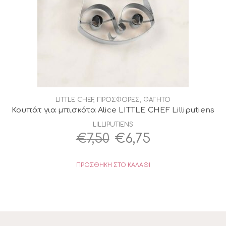
LITTLE CHEF
,
ΠΡΟΣΦΟΡΕΣ
,
ΦΑΓΗΤΟ
Κουπάτ για μπισκότα Alice LITTLE CHEF Lilliputiens
LILLIPUTIENS
Original
Η
€
7,50
€
6,75
price
τρέχουσα
ΠΡΟΣΘΉΚΗ ΣΤΟ ΚΑΛΆΘΙ
was:
τιμή
€7,50.
είναι:
€6,75.