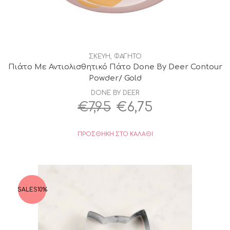
ΣΚΕΥΗ
,
ΦΑΓΗΤΟ
Πιάτο Με Αντιολισθητικό Πάτο Done By Deer Contour
Powder/ Gold
DONE BY DEER
Original
Η
€
7,95
€
6,75
price
τρέχουσα
ΠΡΟΣΘΉΚΗ ΣΤΟ ΚΑΛΆΘΙ
was:
τιμή
€7,95.
είναι:
€6,75.
SALES
10%