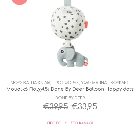
ΜΟΥΣΙΚΑ
,
ΠΑΙΧΝΙΔΙΑ
,
ΠΡΟΣΦΟΡΕΣ
,
ΥΦΑΣΜΑΤΙΝΑ - ΚΟΥΚΛΕΣ
Μουσικό Παιχνίδι Done By Deer Βalloon Happy dots
DONE BY DEER
Original
Η
€
39,95
€
33,95
price
τρέχουσα
ΠΡΟΣΘΉΚΗ ΣΤΟ ΚΑΛΆΘΙ
was:
τιμή