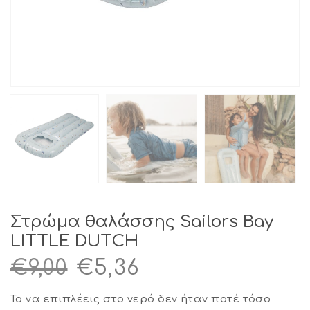
Στρώμα θαλάσσης Sailors Bay
LITTLE DUTCH
Original
Η
€
9,00
€
5,36
price
τρέχουσα
Το να επιπλέεις στο νερό δεν ήταν ποτέ τόσο