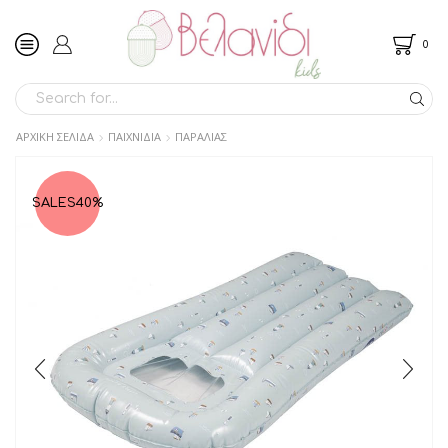
0
SEARCH
INPUT
ΑΡΧΙΚΉ ΣΕΛΊΔΑ
ΠΑΙΧΝΙΔΙΑ
ΠΑΡΑΛΙΑΣ
SALES
40%