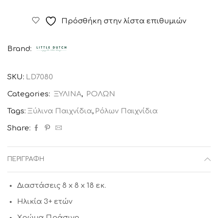
φρυγανιέρα
με
Πρόσθήκη στην λίστα επιθυμιών
αξεσουάρ
παιχνιδιού
Brand:
LITTLE
DUTCH
SKU:
LD7080
ποσότητα
Categories:
ΞΥΛΙΝΑ
,
ΡΟΛΩΝ
Tags:
Ξύλινα Παιχνίδια
,
Ρόλων Παιχνίδια
Share:
ΠΕΡΙΓΡΑΦΉ
Διαστάσεις 8 x 8 x 18 εκ.
Ηλικία 3+ ετών
Χρώμα Πράσινο