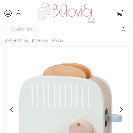
0
SEARCH
INPUT
ΑΡΧΙΚΉ ΣΕΛΊΔΑ
ΠΑΙΧΝΙΔΙΑ
ΞΥΛΙΝΑ