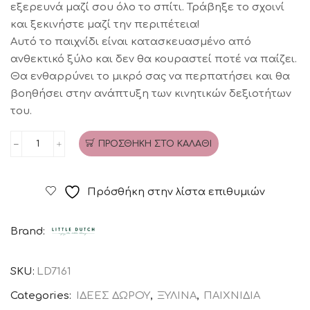
εξερευνά μαζί σου όλο το σπίτι. Τράβηξε το σχοινί
και ξεκινήστε μαζί την περιπέτεια!
Αυτό το παιχνίδι είναι κατασκευασμένο από
ανθεκτικό ξύλο και δεν θα κουραστεί ποτέ να παίζει.
Θα ενθαρρύνει το μικρό σας να περπατήσει και θα
βοηθήσει στην ανάπτυξη των κινητικών δεξιοτήτων
του.
ΠΡΟΣΘΉΚΗ ΣΤΟ ΚΑΛΆΘΙ
Ξύλινη
τρεχαλίτσα
προβατάκι
Πρόσθήκη στην λίστα επιθυμιών
Little
Farm
Brand:
FSC
LITTLE
SKU:
LD7161
DUTCH
ποσότητα
Categories:
ΙΔΕΕΣ ΔΩΡΟΥ
,
ΞΥΛΙΝΑ
,
ΠΑΙΧΝΙΔΙΑ