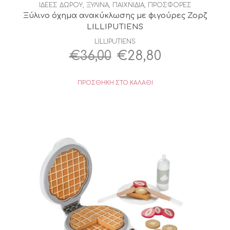
ΙΔΕΕΣ ΔΩΡΟΥ
,
ΞΥΛΙΝΑ
,
ΠΑΙΧΝΙΔΙΑ
,
ΠΡΟΣΦΟΡΕΣ
Ξύλινο όχημα ανακύκλωσης με φιγούρες Ζορζ
LILLIPUTIENS
LILLIPUTIENS
Original
Η
€
36,00
€
28,80
price
τρέχουσα
ΠΡΟΣΘΉΚΗ ΣΤΟ ΚΑΛΆΘΙ
was:
τιμή
€36,00.
είναι:
€28,80.