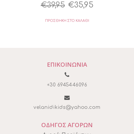
Original
Η
€
39,95
€
35,95
price
τρέχουσα
ΠΡΟΣΘΉΚΗ ΣΤΟ ΚΑΛΆΘΙ
was:
τιμή
€39,95.
είναι:
€35,95.
ΕΠΙΚΟΙΝΩΝΙΑ
+30 6945446096
velanidikids@yahoo.com
ΟΔΗΓΟΣ ΑΓΟΡΩΝ