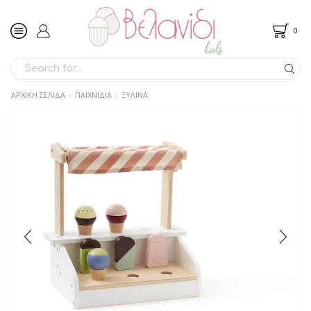
0
SEARCH
INPUT
ΑΡΧΙΚΉ ΣΕΛΊΔΑ
ΠΑΙΧΝΙΔΙΑ
ΞΥΛΙΝΑ