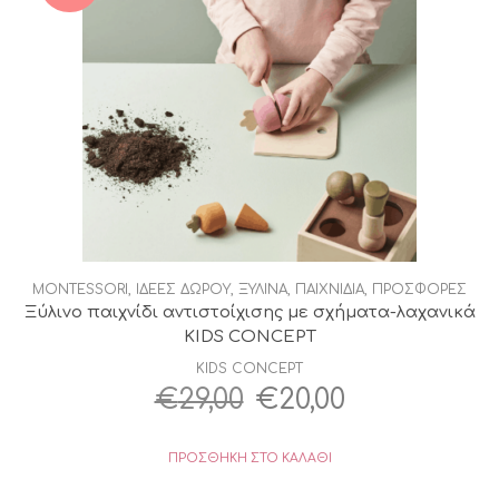
MONTESSORI
,
ΙΔΕΕΣ ΔΩΡΟΥ
,
ΞΥΛΙΝΑ
,
ΠΑΙΧΝΙΔΙΑ
,
ΠΡΟΣΦΟΡΕΣ
Ξύλινο παιχνίδι αντιστοίχισης με σχήματα-λαχανικά
KIDS CONCEPT
KIDS CONCEPT
Original
Η
€
29,00
€
20,00
price
τρέχουσα
ΠΡΟΣΘΉΚΗ ΣΤΟ ΚΑΛΆΘΙ
was:
τιμή