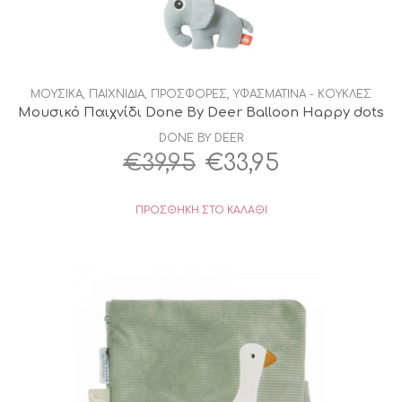
ΜΟΥΣΙΚΑ
,
ΠΑΙΧΝΙΔΙΑ
,
ΠΡΟΣΦΟΡΕΣ
,
ΥΦΑΣΜΑΤΙΝΑ - ΚΟΥΚΛΕΣ
Μουσικό Παιχνίδι Done By Deer Βalloon Happy dots
DONE BY DEER
Original
Η
€
39,95
€
33,95
price
τρέχουσα
ΠΡΟΣΘΉΚΗ ΣΤΟ ΚΑΛΆΘΙ
was:
τιμή
€39,95.
είναι:
€33,95.