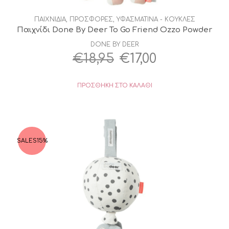
ΠΑΙΧΝΙΔΙΑ
,
ΠΡΟΣΦΟΡΕΣ
,
ΥΦΑΣΜΑΤΙΝΑ - ΚΟΥΚΛΕΣ
Παιχνίδι Done By Deer To Go Friend Ozzo Powder
DONE BY DEER
Original
Η
€
18,95
€
17,00
price
τρέχουσα
ΠΡΟΣΘΉΚΗ ΣΤΟ ΚΑΛΆΘΙ
was:
τιμή
€18,95.
είναι:
€17,00.
SALES
15%