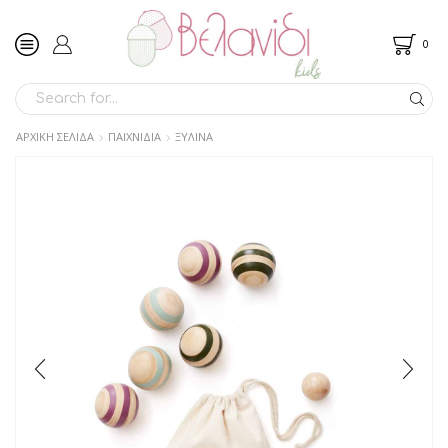
0
SEARCH
INPUT
ΑΡΧΙΚΉ ΣΕΛΊΔΑ
ΠΑΙΧΝΙΔΙΑ
ΞΥΛΙΝΑ