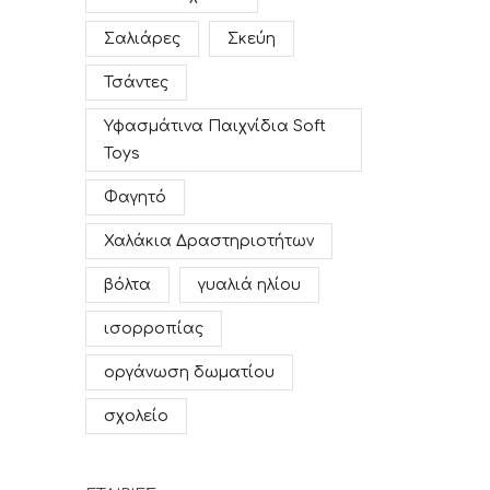
Σαλιάρες
Σκεύη
Τσάντες
Υφασμάτινα Παιχνίδια Soft
Toys
Φαγητό
Χαλάκια Δραστηριοτήτων
βόλτα
γυαλιά ηλίου
ισορροπίας
οργάνωση δωματίου
σχολείο