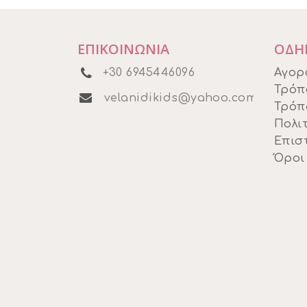
ΕΠΙΚΟΙΝΩΝΙΑ
ΟΔΗ
+30 6945446096
Αγορ
Τρόπ
velanidikids@yahoo.com
Τρόπ
Πολιτ
Επισ
Όροι